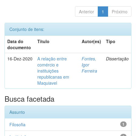
Anterior
1
Próximo
Conjunto de itens:
Data do
Título
Autor(es)
Tipo
documento
16-Dez-2020
A relação entre
Fontes,
Dissertação
comércio e
Igor
instituições
Ferreira
republicanas em
Maquiavel
Busca facetada
Assunto
Filosofia
1