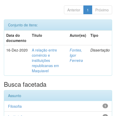
Anterior
1
Próximo
Conjunto de itens:
Data do
Título
Autor(es)
Tipo
documento
16-Dez-2020
A relação entre
Fontes,
Dissertação
comércio e
Igor
instituições
Ferreira
republicanas em
Maquiavel
Busca facetada
Assunto
Filosofia
1