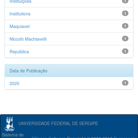
Instituições
1
Institutions
1
Maquiavel
1
Niccolò Machiavelli
1
República
1
Data de Publicação
2020
1
UNIVERSIDADE FEDERAL DE SERGIPE
Sistema de