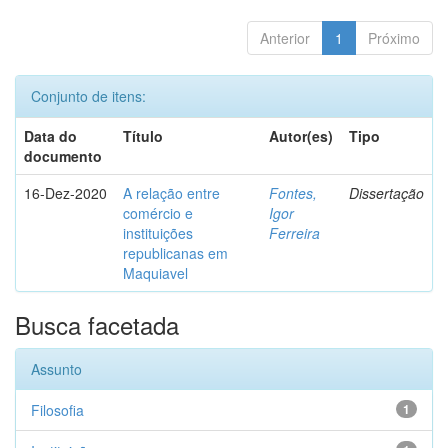
Anterior
1
Próximo
Conjunto de itens:
Data do
Título
Autor(es)
Tipo
documento
16-Dez-2020
A relação entre
Fontes,
Dissertação
comércio e
Igor
instituições
Ferreira
republicanas em
Maquiavel
Busca facetada
Assunto
Filosofia
1