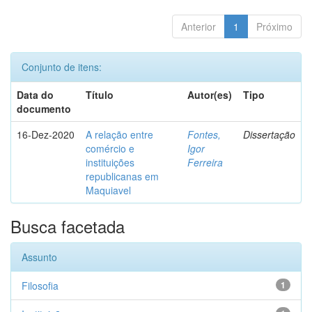
Anterior
1
Próximo
Conjunto de itens:
Data do
Título
Autor(es)
Tipo
documento
16-Dez-2020
A relação entre
Fontes,
Dissertação
comércio e
Igor
instituições
Ferreira
republicanas em
Maquiavel
Busca facetada
Assunto
Filosofia
1