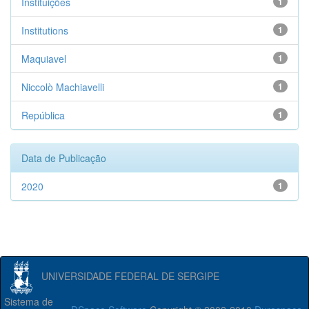
Instituições
1
Institutions
1
Maquiavel
1
Niccolò Machiavelli
1
República
1
Data de Publicação
2020
1
UNIVERSIDADE FEDERAL DE SERGIPE
Sistema de