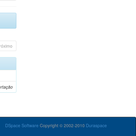
róximo
ertação
DSpace Software
Copyright © 2002-2010
Duraspace