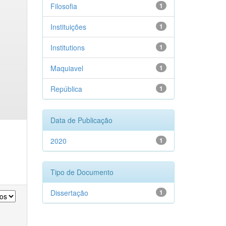
Filosofia
1
Instituições
1
Institutions
1
Maquiavel
1
República
1
Data de Publicação
2020
1
Tipo de Documento
Dissertação
1