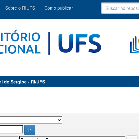
Sobre o RIUFS
Como publicar
al de Sergipe - RI/UFS