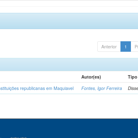
Anterior
1
P
Autor(es)
Tipo
nstituições republicanas em Maquiavel
Fontes, Igor Ferreira
Diss