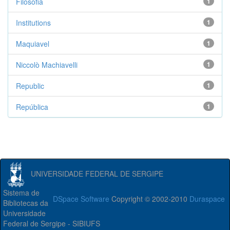
Filosofia
1
Institutions
1
Maquiavel
1
Niccolò Machiavelli
1
Republic
1
República
1
UNIVERSIDADE FEDERAL DE SERGIPE
Sistema de
DSpace Software
Copyright © 2002-2010
Duraspace
Bibliotecas da
Universidade
Federal de Sergipe - SIBIUFS