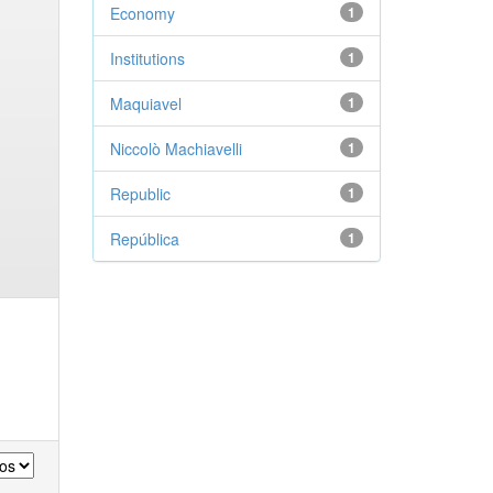
Economy
1
Institutions
1
Maquiavel
1
Niccolò Machiavelli
1
Republic
1
República
1