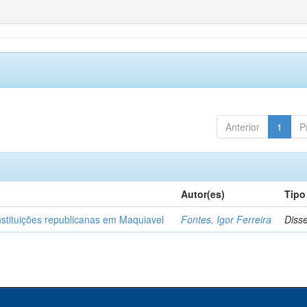
Anterior
1
P
Autor(es)
Tipo
nstituições republicanas em Maquiavel
Fontes, Igor Ferreira
Diss