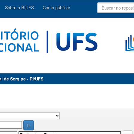
Sobre o RIUFS
Como publicar
al de Sergipe - RI/UFS