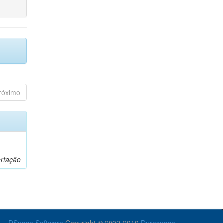
róximo
ertação
DSpace Software
Copyright © 2002-2010
Duraspace