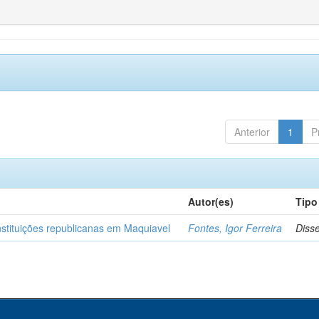
Anterior
1
P
Autor(es)
Tipo
nstituições republicanas em Maquiavel
Fontes, Igor Ferreira
Diss