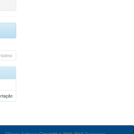
róximo
ertação
DSpace Software
Copyright © 2002-2010
Duraspace