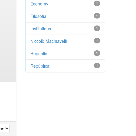
Economy
1
Filosofia
1
Institutions
1
Niccolò Machiavelli
1
Republic
1
República
1