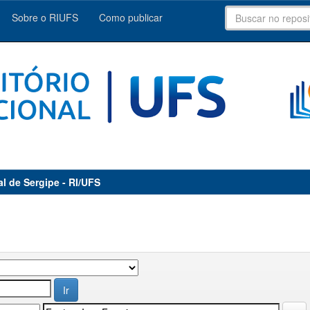
Sobre o RIUFS
Como publicar
al de Sergipe - RI/UFS