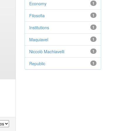
Economy
1
Filosofia
1
Institutions
1
Maquiavel
1
Niccolò Machiavelli
1
Republic
1