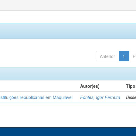
Anterior
1
P
Autor(es)
Tipo
nstituições republicanas em Maquiavel
Fontes, Igor Ferreira
Diss