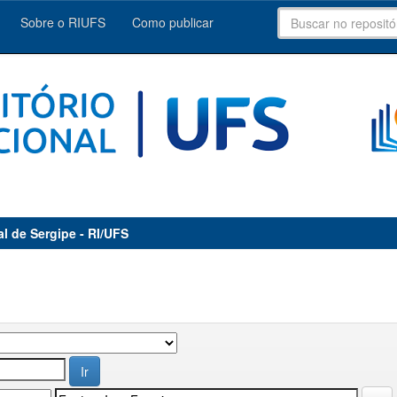
Sobre o RIUFS
Como publicar
al de Sergipe - RI/UFS