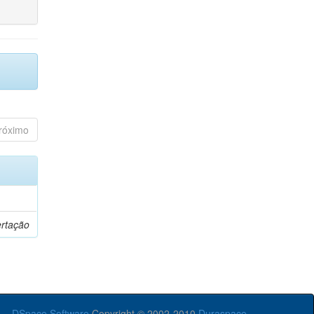
róximo
ertação
DSpace Software
Copyright © 2002-2010
Duraspace