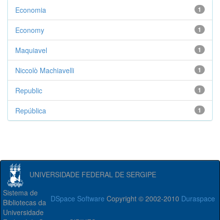
Economia
1
Economy
1
Maquiavel
1
Niccolò Machiavelli
1
Republic
1
República
1
UNIVERSIDADE FEDERAL DE SERGIPE
Sistema de
DSpace Software
Copyright © 2002-2010
Duraspace
Bibliotecas da
Universidade