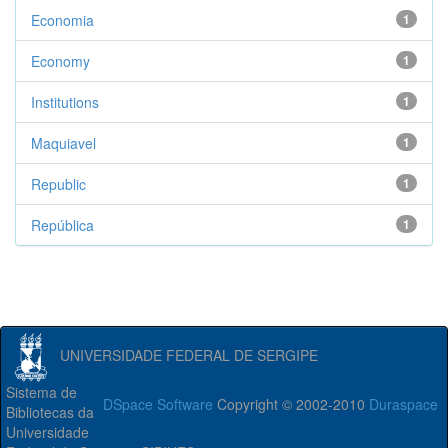
Economia
1
Economy
1
Institutions
1
Maquiavel
1
Republic
1
República
1
UNIVERSIDADE FEDERAL DE SERGIPE
Sistema de
DSpace Software
Copyright © 2002-2010
Duraspace
Bibliotecas da
Universidade