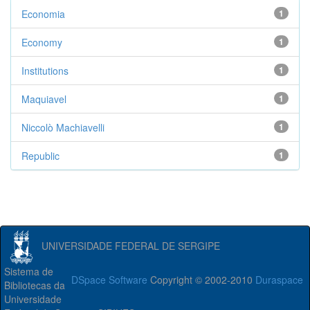
Economia
1
Economy
1
Institutions
1
Maquiavel
1
Niccolò Machiavelli
1
Republic
1
UNIVERSIDADE FEDERAL DE SERGIPE
Sistema de
DSpace Software
Copyright © 2002-2010
Duraspace
Bibliotecas da
Universidade