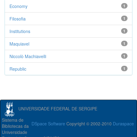
Economy
1
Filosofia
1
Institutions
1
Maquiavel
1
Niccolò Machiavelli
1
Republic
1
UNIVERSIDADE FEDERAL DE SERGIPE
Sistema de
DSpace Software
Copyright © 2002-2010
Duraspace
Bibliotecas da
Universidade