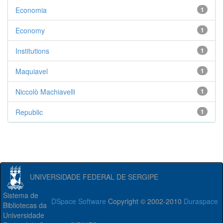
Economia
1
Economy
1
Institutions
1
Maquiavel
1
Niccolò Machiavelli
1
Republic
1
UNIVERSIDADE FEDERAL DE SERGIPE
Sistema de
DSpace Software
Copyright © 2002-2010
Duraspace
Bibliotecas da
Universidade