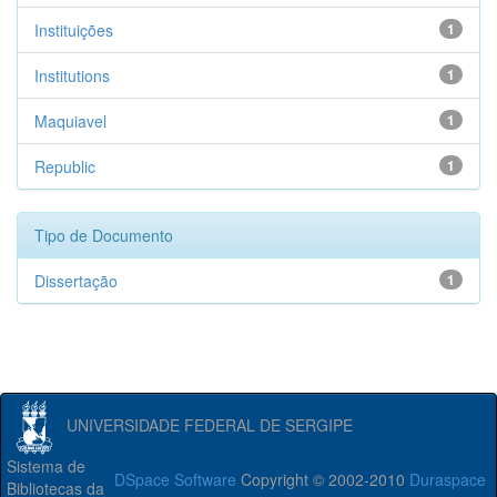
Instituições
1
Institutions
1
Maquiavel
1
Republic
1
Tipo de Documento
Dissertação
1
UNIVERSIDADE FEDERAL DE SERGIPE
Sistema de
DSpace Software
Copyright © 2002-2010
Duraspace
Bibliotecas da