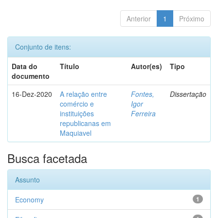
Anterior
1
Próximo
Conjunto de itens:
Data do
Título
Autor(es)
Tipo
documento
16-Dez-2020
A relação entre
Fontes,
Dissertação
comércio e
Igor
instituições
Ferreira
republicanas em
Maquiavel
Busca facetada
Assunto
Economy
1