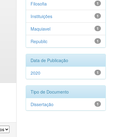
Filosofia
1
Instituições
1
Maquiavel
1
Republic
1
Data de Publicação
2020
1
Tipo de Documento
Dissertação
1