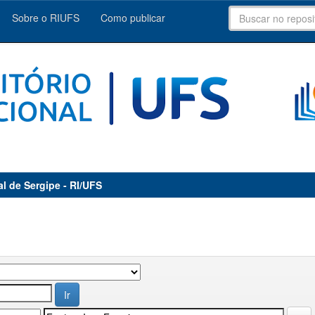
Sobre o RIUFS
Como publicar
al de Sergipe - RI/UFS