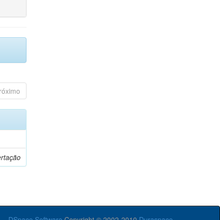
róximo
ertação
DSpace Software
Copyright © 2002-2010
Duraspace