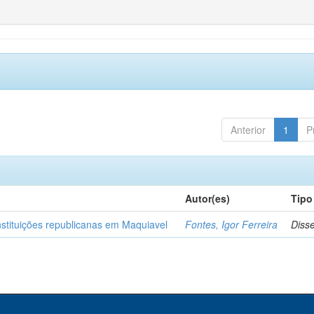
Anterior
1
P
Autor(es)
Tipo
nstituições republicanas em Maquiavel
Fontes, Igor Ferreira
Diss