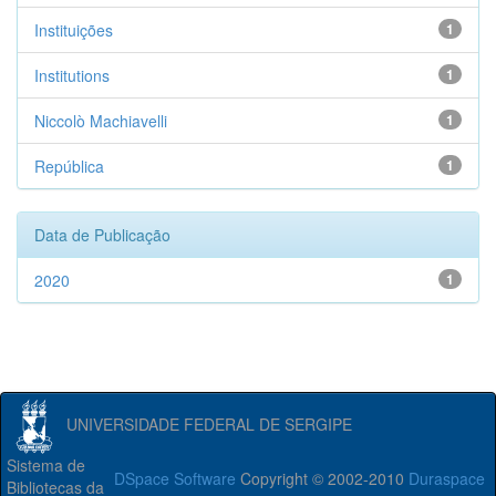
Instituições
1
Institutions
1
Niccolò Machiavelli
1
República
1
Data de Publicação
2020
1
UNIVERSIDADE FEDERAL DE SERGIPE
Sistema de
DSpace Software
Copyright © 2002-2010
Duraspace
Bibliotecas da