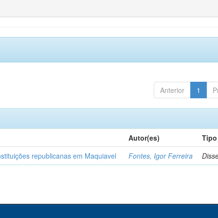
Anterior
1
P
Autor(es)
Tipo
nstituições republicanas em Maquiavel
Fontes, Igor Ferreira
Diss