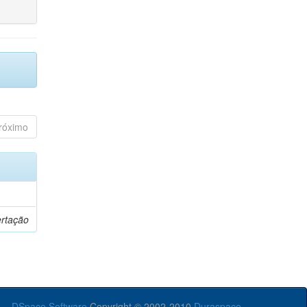
róximo
ertação
DSpace Software
Copyright © 2002-2010
Duraspace