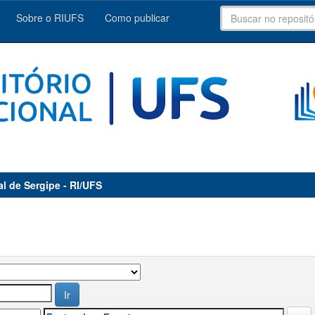
Sobre o RIUFS
Como publicar
al de Sergipe - RI/UFS