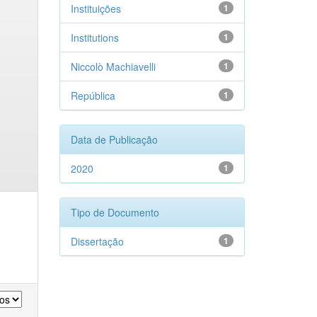
Instituições
1
Institutions
1
Niccolò Machiavelli
1
República
1
Data de Publicação
2020
1
Tipo de Documento
Dissertação
1