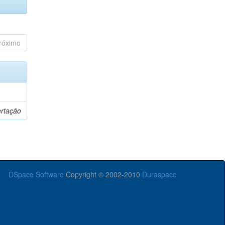
róximo
ertação
DSpace Software
Copyright © 2002-2010
Duraspace