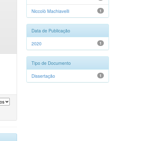
Niccolò Machiavelli
1
Data de Publicação
2020
1
Tipo de Documento
Dissertação
1