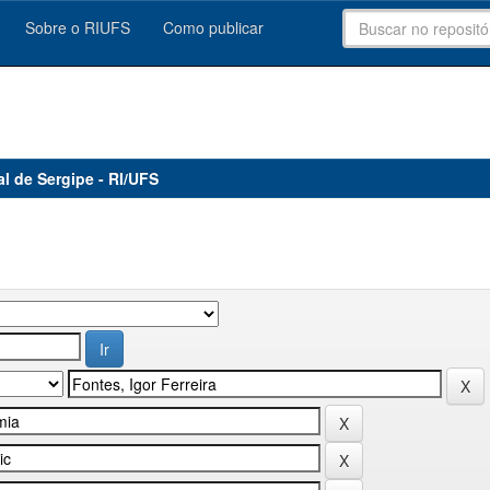
Sobre o RIUFS
Como publicar
al de Sergipe - RI/UFS