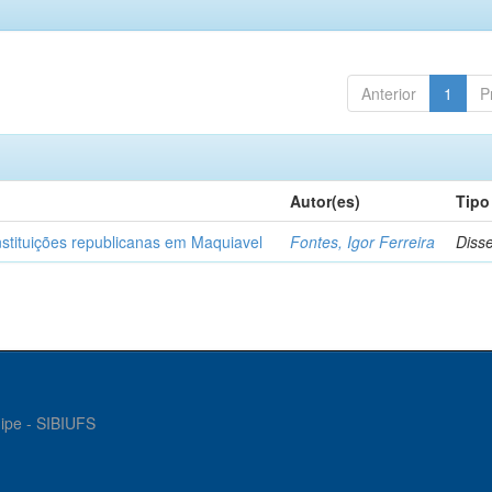
Anterior
1
P
Autor(es)
Tipo
nstituições republicanas em Maquiavel
Fontes, Igor Ferreira
Diss
gipe - SIBIUFS