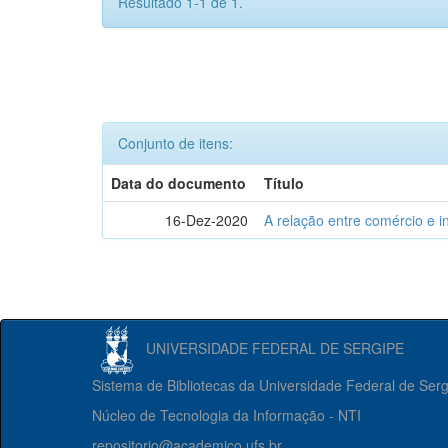
Resultado 1-1 de 1.
Conjunto de itens:
Data do documento
Título
16-Dez-2020
A relação entre comércio e i
UNIVERSIDADE FEDERAL DE SERGIPE
Sistema de Bibliotecas da Universidade Federal de Ser
Núcleo de Tecnologia da Informação - NTI
repositorio@academico.ufs.br