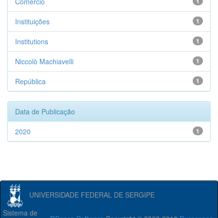
Comércio
1
Instituições
1
Institutions
1
Niccolò Machiavelli
1
República
1
Data de Publicação
2020
1
UNIVERSIDADE FEDERAL DE SERGIPE
Sistema de