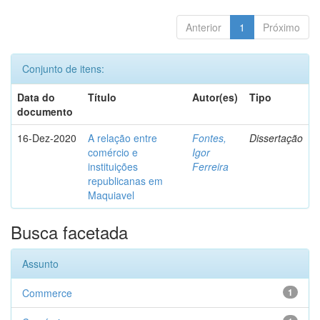
Anterior
1
Próximo
Conjunto de itens:
Data do
Título
Autor(es)
Tipo
documento
16-Dez-2020
A relação entre
Fontes,
Dissertação
comércio e
Igor
instituições
Ferreira
republicanas em
Maquiavel
Busca facetada
Assunto
Commerce
1