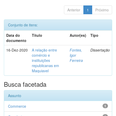
Anterior
1
Próximo
Conjunto de itens:
Data do
Título
Autor(es)
Tipo
documento
16-Dez-2020
A relação entre
Fontes,
Dissertação
comércio e
Igor
instituições
Ferreira
republicanas em
Maquiavel
Busca facetada
Assunto
Commerce
1