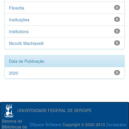
Filosofia
1
Instituições
1
Institutions
1
Niccolò Machiavelli
1
Data de Publicação
2020
1
UNIVERSIDADE FEDERAL DE SERGIPE
Sistema de
DSpace Software
Copyright © 2002-2010
Duraspace
Bibliotecas da