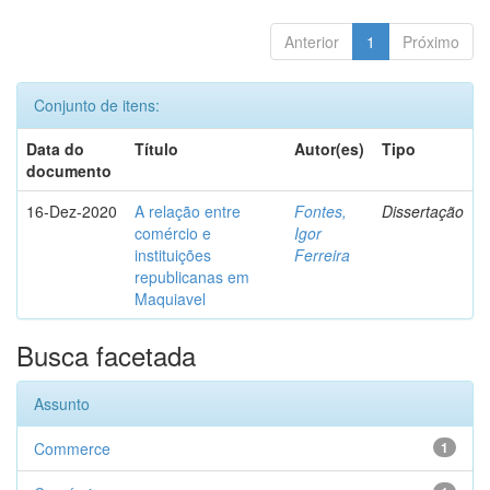
Anterior
1
Próximo
Conjunto de itens:
Data do
Título
Autor(es)
Tipo
documento
16-Dez-2020
A relação entre
Fontes,
Dissertação
comércio e
Igor
instituições
Ferreira
republicanas em
Maquiavel
Busca facetada
Assunto
Commerce
1