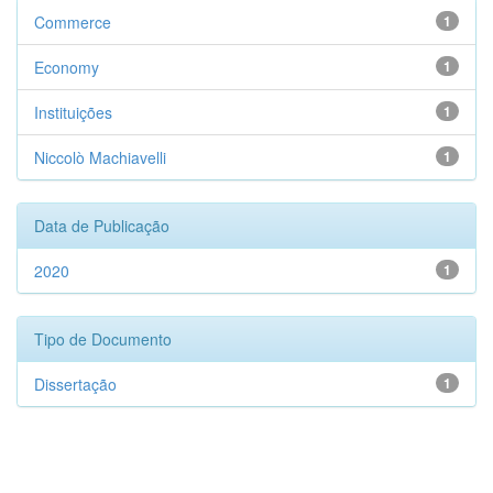
Commerce
1
Economy
1
Instituições
1
Niccolò Machiavelli
1
Data de Publicação
2020
1
Tipo de Documento
Dissertação
1