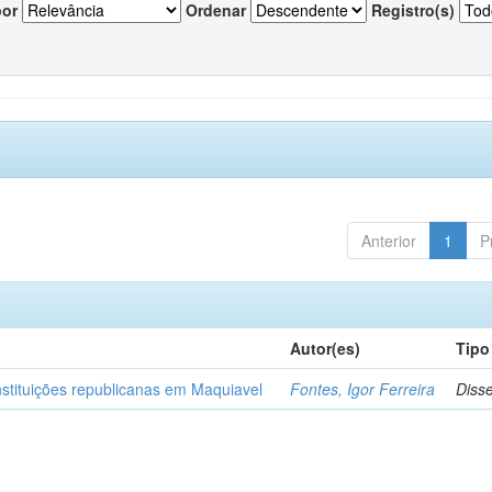
por
Ordenar
Registro(s)
Anterior
1
P
Autor(es)
Tipo
nstituições republicanas em Maquiavel
Fontes, Igor Ferreira
Diss