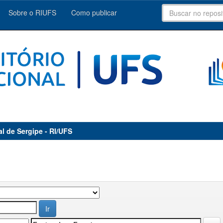
Sobre o RIUFS
Como publicar
al de Sergipe - RI/UFS