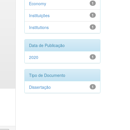
Economy
1
Instituições
1
Institutions
1
Data de Publicação
2020
1
Tipo de Documento
Dissertação
1