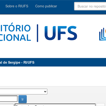
Sobre o RIUFS
Como publicar
al de Sergipe - RI/UFS