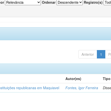
por
Ordenar
Registro(s)
Anterior
1
P
Autor(es)
Tipo
nstituições republicanas em Maquiavel
Fontes, Igor Ferreira
Diss