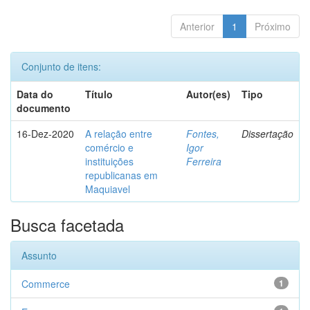
Anterior
1
Próximo
Conjunto de itens:
Data do
Título
Autor(es)
Tipo
documento
16-Dez-2020
A relação entre
Fontes,
Dissertação
comércio e
Igor
instituições
Ferreira
republicanas em
Maquiavel
Busca facetada
Assunto
Commerce
1