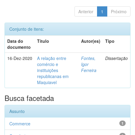
Anterior
1
Próximo
Conjunto de itens:
Data do
Título
Autor(es)
Tipo
documento
16-Dez-2020
A relação entre
Fontes,
Dissertação
comércio e
Igor
instituições
Ferreira
republicanas em
Maquiavel
Busca facetada
Assunto
Commerce
1