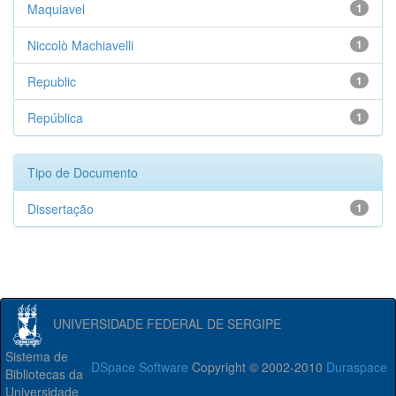
Maquiavel
1
Niccolò Machiavelli
1
Republic
1
República
1
Tipo de Documento
Dissertação
1
UNIVERSIDADE FEDERAL DE SERGIPE
Sistema de
DSpace Software
Copyright © 2002-2010
Duraspace
Bibliotecas da
Universidade