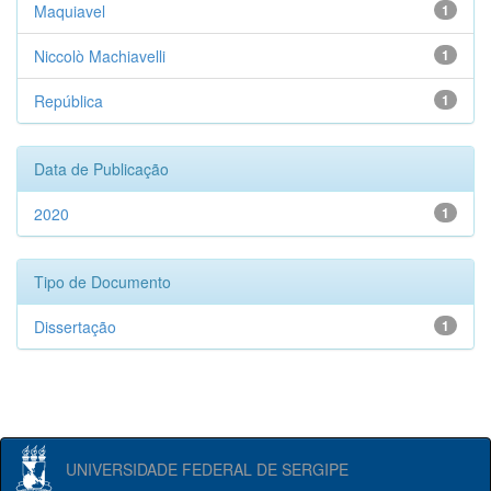
Maquiavel
1
Niccolò Machiavelli
1
República
1
Data de Publicação
2020
1
Tipo de Documento
Dissertação
1
UNIVERSIDADE FEDERAL DE SERGIPE