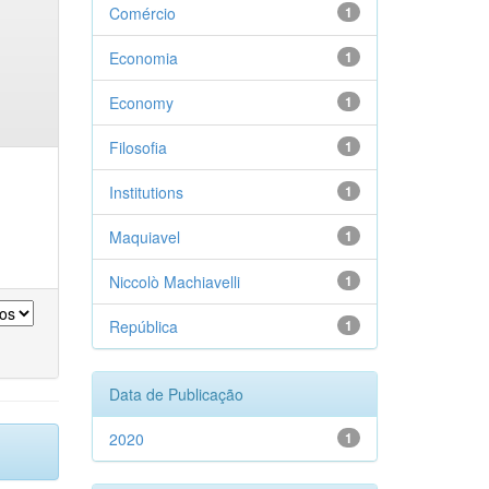
Comércio
1
Economia
1
Economy
1
Filosofia
1
Institutions
1
Maquiavel
1
Niccolò Machiavelli
1
República
1
Data de Publicação
2020
1