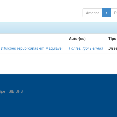
Anterior
1
P
Autor(es)
Tipo
nstituições republicanas em Maquiavel
Fontes, Igor Ferreira
Diss
gipe - SIBIUFS