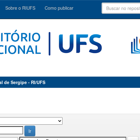
Sobre o RIUFS
Como publicar
al de Sergipe - RI/UFS