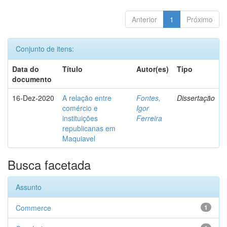
Anterior
1
Próximo
Conjunto de itens:
Data do
Título
Autor(es)
Tipo
documento
16-Dez-2020
A relação entre
Fontes,
Dissertação
comércio e
Igor
instituições
Ferreira
republicanas em
Maquiavel
Busca facetada
Assunto
Commerce
1