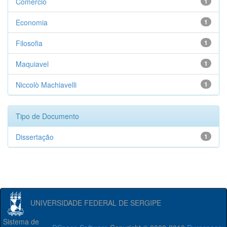
Comércio
1
Economia
1
Filosofia
1
Maquiavel
1
Niccolò Machiavelli
1
Tipo de Documento
Dissertação
1
UNIVERSIDADE FEDERAL DE SERGIPE
Sistema de