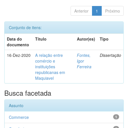
Anterior
1
Próximo
Conjunto de itens:
Data do
Título
Autor(es)
Tipo
documento
16-Dez-2020
A relação entre
Fontes,
Dissertação
comércio e
Igor
instituições
Ferreira
republicanas em
Maquiavel
Busca facetada
Assunto
Commerce
1