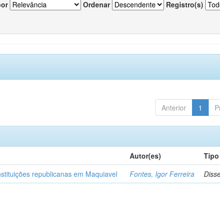
por
Ordenar
Registro(s)
Anterior
1
P
Autor(es)
Tipo
nstituições republicanas em Maquiavel
Fontes, Igor Ferreira
Diss