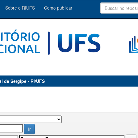
Sobre o RIUFS
Como publicar
al de Sergipe - RI/UFS