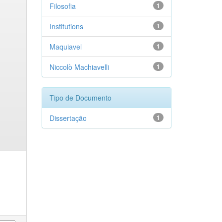
Filosofia
1
Institutions
1
Maquiavel
1
Niccolò Machiavelli
1
Tipo de Documento
Dissertação
1