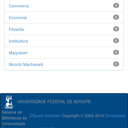
Commerce
1
Economia
1
Filosofia
1
Institutions
1
Maquiavel
1
Niccolò Machiavelli
1
UNIVERSIDADE FEDERAL DE SERGIPE
Sistema de
DSpace Software
Copyright © 2002-2010
Duraspace
Bibliotecas da
Universidade