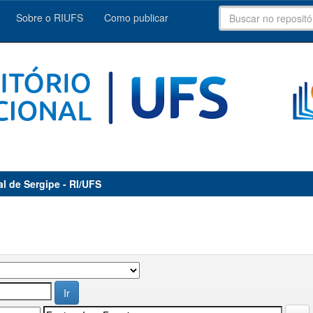
Sobre o RIUFS
Como publicar
al de Sergipe - RI/UFS