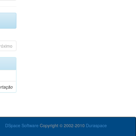
róximo
ertação
DSpace Software
Copyright © 2002-2010
Duraspace