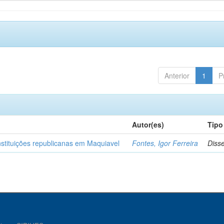
Anterior
1
P
Autor(es)
Tipo
nstituições republicanas em Maquiavel
Fontes, Igor Ferreira
Diss