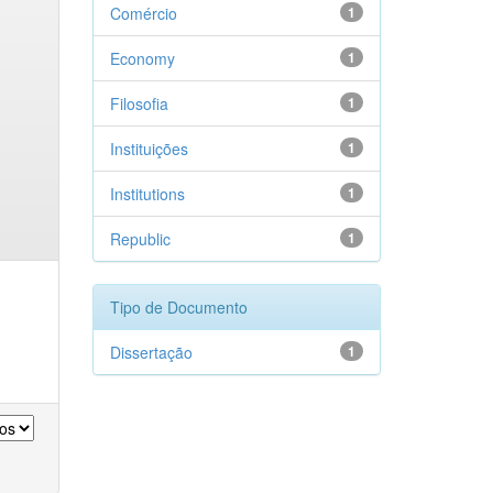
Comércio
1
Economy
1
Filosofia
1
Instituições
1
Institutions
1
Republic
1
Tipo de Documento
Dissertação
1