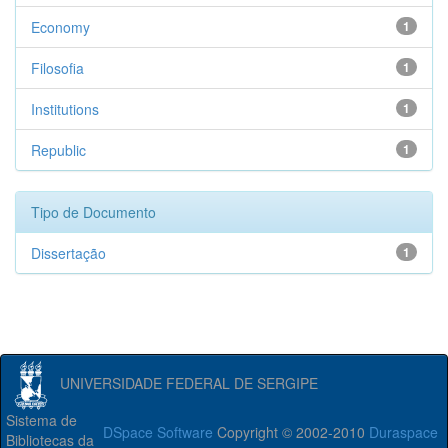
Economy
1
Filosofia
1
Institutions
1
Republic
1
Tipo de Documento
Dissertação
1
UNIVERSIDADE FEDERAL DE SERGIPE
Sistema de
DSpace Software
Copyright © 2002-2010
Duraspace
Bibliotecas da