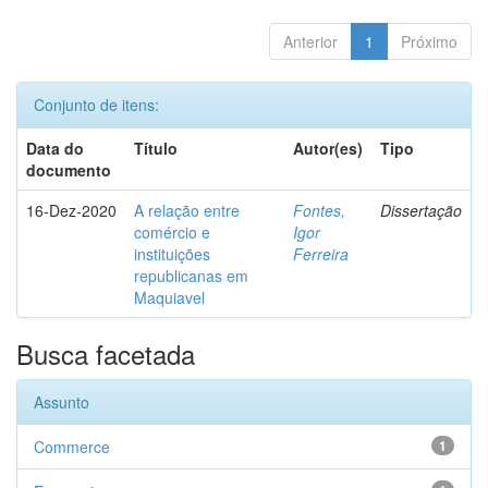
Anterior
1
Próximo
Conjunto de itens:
Data do
Título
Autor(es)
Tipo
documento
16-Dez-2020
A relação entre
Fontes,
Dissertação
comércio e
Igor
instituições
Ferreira
republicanas em
Maquiavel
Busca facetada
Assunto
Commerce
1