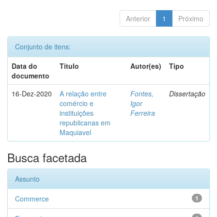
Anterior
1
Próximo
Conjunto de itens:
Data do
Título
Autor(es)
Tipo
documento
16-Dez-2020
A relação entre
Fontes,
Dissertação
comércio e
Igor
instituições
Ferreira
republicanas em
Maquiavel
Busca facetada
Assunto
Commerce
1