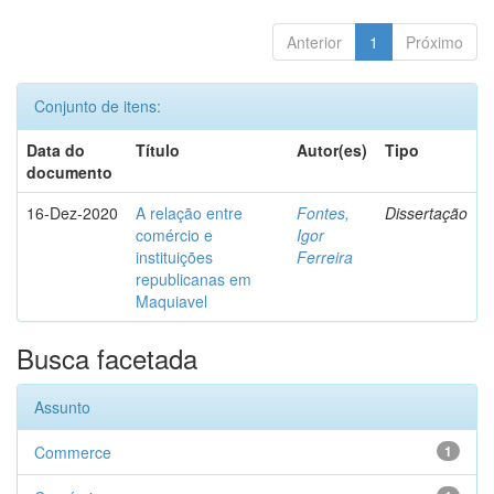
Anterior
1
Próximo
Conjunto de itens:
Data do
Título
Autor(es)
Tipo
documento
16-Dez-2020
A relação entre
Fontes,
Dissertação
comércio e
Igor
instituições
Ferreira
republicanas em
Maquiavel
Busca facetada
Assunto
Commerce
1