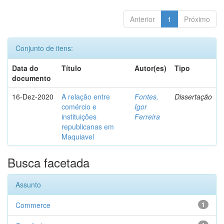
Anterior
1
Próximo
Conjunto de itens:
Data do
Título
Autor(es)
Tipo
documento
16-Dez-2020
A relação entre
Fontes,
Dissertação
comércio e
Igor
instituições
Ferreira
republicanas em
Maquiavel
Busca facetada
Assunto
Commerce
1