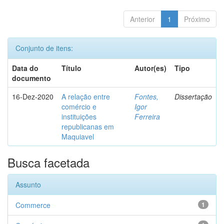
Anterior
1
Próximo
Conjunto de itens:
Data do
Título
Autor(es)
Tipo
documento
16-Dez-2020
A relação entre
Fontes,
Dissertação
comércio e
Igor
instituições
Ferreira
republicanas em
Maquiavel
Busca facetada
Assunto
Commerce
1