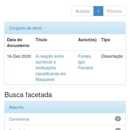
Anterior
1
Próximo
Conjunto de itens:
Data do
Título
Autor(es)
Tipo
documento
16-Dez-2020
A relação entre
Fontes,
Dissertação
comércio e
Igor
instituições
Ferreira
republicanas em
Maquiavel
Busca facetada
Assunto
Commerce
1