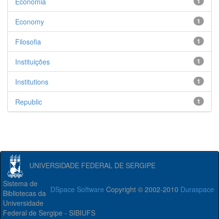
Economia
1
Economy
1
Filosofia
1
Instituições
1
Institutions
1
Republic
1
UNIVERSIDADE FEDERAL DE SERGIPE
Sistema de
DSpace Software
Copyright © 2002-2010
Duraspace
Bibliotecas da
Universidade
Federal de Sergipe - SIBIUFS