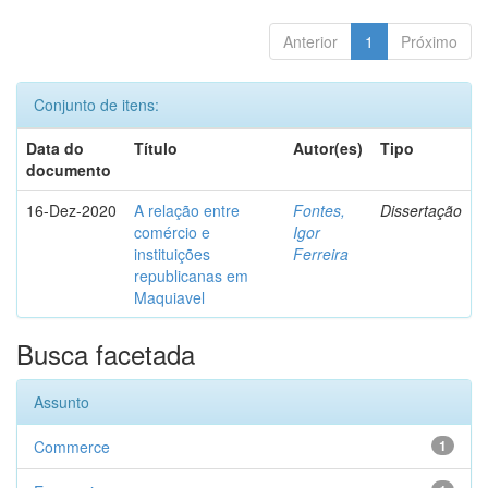
Anterior
1
Próximo
Conjunto de itens:
Data do
Título
Autor(es)
Tipo
documento
16-Dez-2020
A relação entre
Fontes,
Dissertação
comércio e
Igor
instituições
Ferreira
republicanas em
Maquiavel
Busca facetada
Assunto
Commerce
1