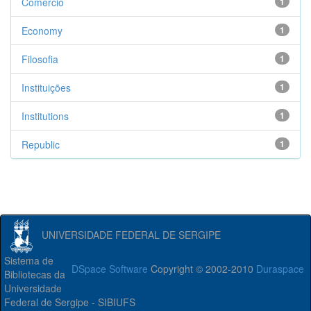
Comércio
1
Economy
1
Filosofia
1
Instituições
1
Institutions
1
Republic
1
UNIVERSIDADE FEDERAL DE SERGIPE
Sistema de
DSpace Software
Copyright © 2002-2010
Duraspace
Bibliotecas da
Universidade
Federal de Sergipe - SIBIUFS