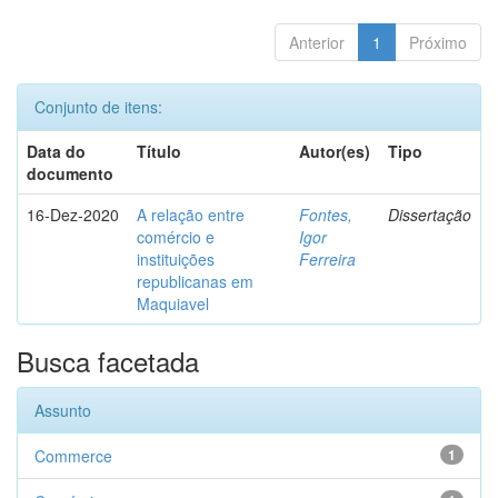
Anterior
1
Próximo
Conjunto de itens:
Data do
Título
Autor(es)
Tipo
documento
16-Dez-2020
A relação entre
Fontes,
Dissertação
comércio e
Igor
instituições
Ferreira
republicanas em
Maquiavel
Busca facetada
Assunto
Commerce
1