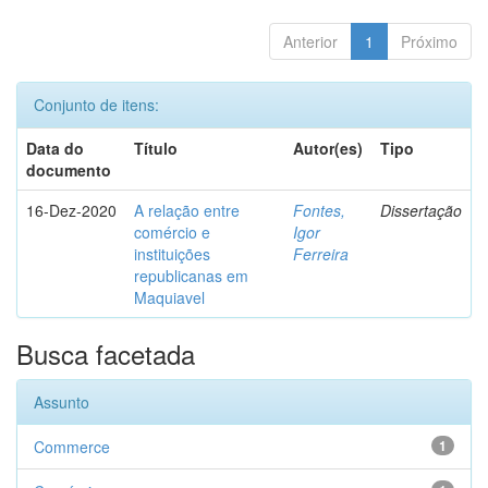
Anterior
1
Próximo
Conjunto de itens:
Data do
Título
Autor(es)
Tipo
documento
16-Dez-2020
A relação entre
Fontes,
Dissertação
comércio e
Igor
instituições
Ferreira
republicanas em
Maquiavel
Busca facetada
Assunto
Commerce
1