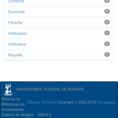
Comércio
1
Economia
1
Filosofia
1
Instituições
1
Institutions
1
Republic
1
UNIVERSIDADE FEDERAL DE SERGIPE
Sistema de
DSpace Software
Copyright © 2002-2010
Duraspace
Bibliotecas da
Universidade
Federal de Sergipe - SIBIUFS