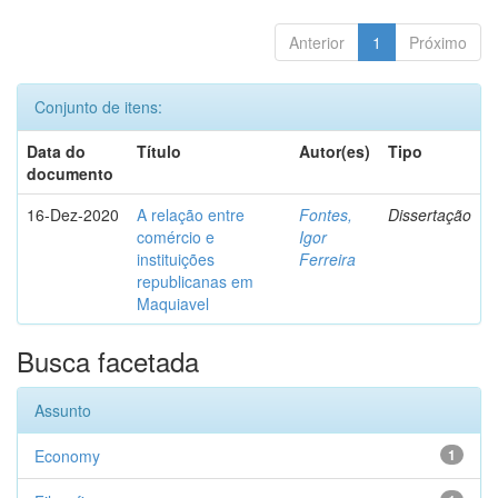
Anterior
1
Próximo
Conjunto de itens:
Data do
Título
Autor(es)
Tipo
documento
16-Dez-2020
A relação entre
Fontes,
Dissertação
comércio e
Igor
instituições
Ferreira
republicanas em
Maquiavel
Busca facetada
Assunto
Economy
1