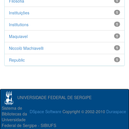
Filosofia
1
Instituições
1
Institutions
1
Maquiavel
1
Niccolò Machiavelli
1
Republic
1
UNIVERSIDADE FEDERAL DE SERGIPE
Sistema de
DSpace Software
Copyright © 2002-2010
Duraspace
Bibliotecas da
Universidade
Federal de Sergipe - SIBIUFS