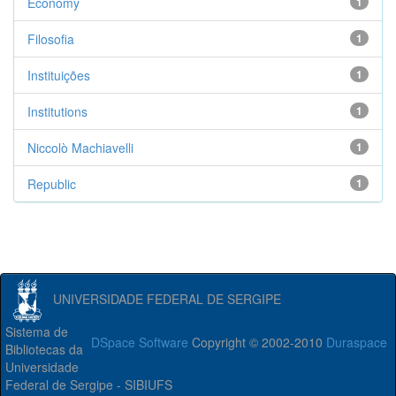
Economy
1
Filosofia
1
Instituições
1
Institutions
1
Niccolò Machiavelli
1
Republic
1
UNIVERSIDADE FEDERAL DE SERGIPE
Sistema de
DSpace Software
Copyright © 2002-2010
Duraspace
Bibliotecas da
Universidade
Federal de Sergipe - SIBIUFS