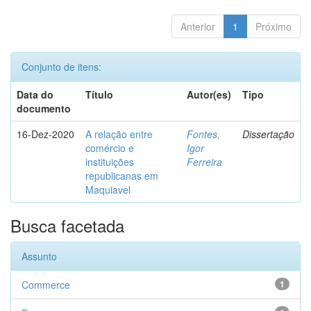
Anterior
1
Próximo
Conjunto de itens:
Data do
Título
Autor(es)
Tipo
documento
16-Dez-2020
A relação entre
Fontes,
Dissertação
comércio e
Igor
instituições
Ferreira
republicanas em
Maquiavel
Busca facetada
Assunto
Commerce
1