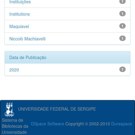
Instituições
1
Institutions
1
Maquiavel
1
Niccolò Machiavelli
1
Data de Publicação
2020
1
UNIVERSIDADE FEDERAL DE SERGIPE
Sistema de
DSpace Software
Copyright © 2002-2010
Duraspace
Bibliotecas da
Universidade