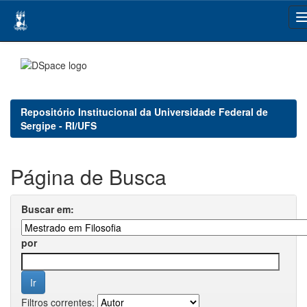
Skip
navigation
Repositório Institucional da Universidade Federal de
Sergipe - RI/UFS
Página de Busca
Buscar em:
por
Filtros correntes: